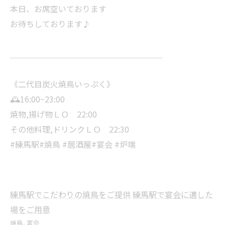
本日、お席空いております
お待ちしております♪
＿＿＿＿＿＿＿＿＿＿＿＿＿＿＿＿＿＿＿
《二代目炭火焼鳥いっぷく》
🕰️16:00~23:00
焼物,揚げ物ＬＯ 22:00
その他料理,ドリンクＬＯ 22:30
#練馬駅#焼鳥 #居酒屋#宴会 #炉端
練馬駅でこだわりの焼鳥をご提供
練馬駅で宴会に適した
場をご用意
焼鳥
宴会