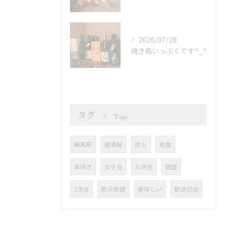
2026/07/28
焼き鳥いっぷくです^_^
タグ
Tags
練馬駅
居酒屋
炭火
和食
串焼き
女子会
忘年会
個室
2次会
飲み放題
美味しい
歓送迎会