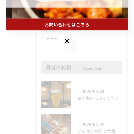
焼鳥
日本酒
お問い合わせはこちら
接待
デート
お問い合わせはこちら
最近の投稿
Recent Posts
2026/08/04
焼き鳥いっぷくです♪
2026/08/03
ごんばんわ😊２代目炭火焼鳥いっぷくです