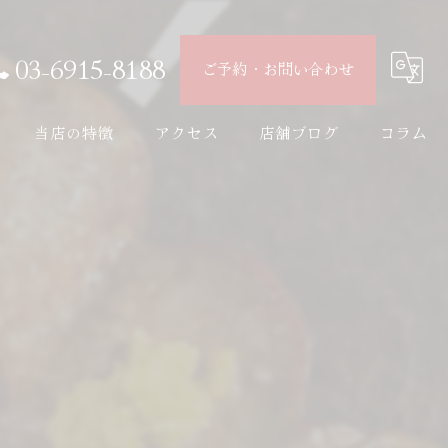
03-6915-8188
ご予約・お問い合わせ
当店の特徴
アクセス
店舗ブログ
コラム
宴会
焼鳥
日本酒
接待
デート