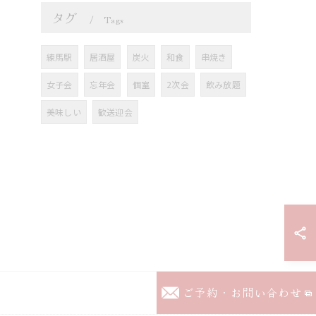
タグ
Tags
練馬駅
居酒屋
炭火
和食
串焼き
女子会
忘年会
個室
2次会
飲み放題
美味しい
歓送迎会
ご予約・お問い合わせ