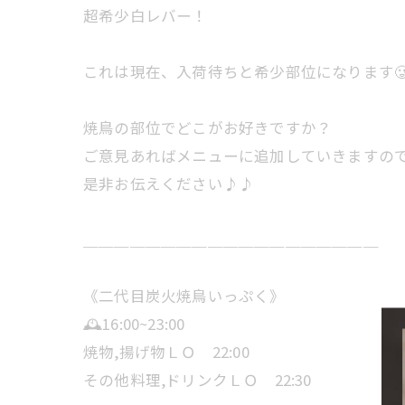
超希少白レバー！
これは現在、入荷待ちと希少部位になります
焼鳥の部位でどこがお好きですか？
ご意見あればメニューに追加していきますの
是非お伝えください♪♪
＿＿＿＿＿＿＿＿＿＿＿＿＿＿＿＿＿＿＿
《二代目炭火焼鳥いっぷく》
🕰️16:00~23:00
焼物,揚げ物ＬＯ 22:00
その他料理,ドリンクＬＯ 22:30