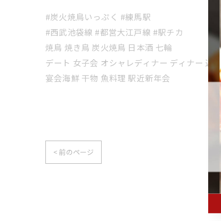
#炭火焼鳥いっぷく #練馬駅
#西武池袋線 #都営大江戸線 #駅チカ
焼鳥 焼き鳥 炭火焼鳥 日本酒 七輪
デート 女子会 オシャレディナー ディナー 近
宴会海鮮 干物 魚料理 駅近新年会
< 前のページ