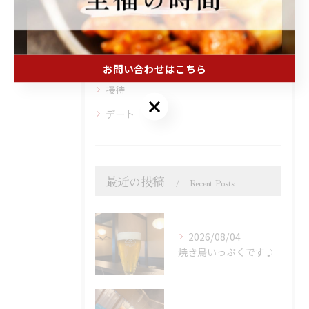
宴会
焼鳥
日本酒
お問い合わせはこちら
接待
お問い合わせはこちら
デート
最近の投稿
Recent Posts
2026/08/04
焼き鳥いっぷくです♪