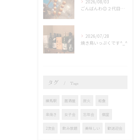
2026/08/03
ごんばんわ😊２代目炭火焼鳥いっぷくです
2026/07/28
焼き鳥いっぷくです^_^
タグ
Tags
練馬駅
居酒屋
炭火
和食
串焼き
女子会
忘年会
個室
2次会
飲み放題
美味しい
歓送迎会