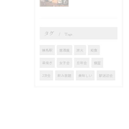
タグ
Tags
練馬駅
居酒屋
炭火
和食
串焼き
女子会
忘年会
個室
2次会
飲み放題
美味しい
歓送迎会