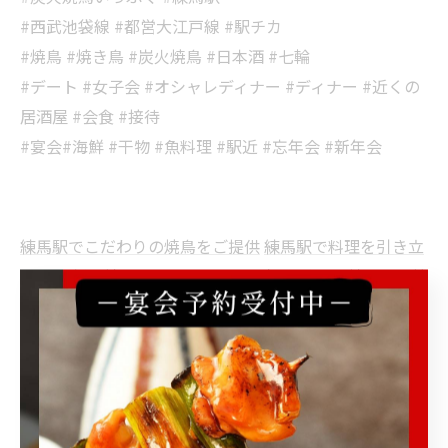
#西武池袋線 #都営大江戸線 #駅チカ
#焼鳥 #焼き鳥 #炭火焼鳥 #日本酒 #七輪
#デート #女子会 #オシャレディナー #ディナー #近くの
居酒屋 #会食 #接待
#宴会#海鮮 #干物 #魚料理 #駅近 #忘年会 #新年会
練馬駅でこだわりの焼鳥をご提供
練馬駅で料理を引き立
てる日本酒
練馬駅でシックな雰囲気のデート
練馬駅で接
待を支えるおもてなし
練馬駅で宴会に適した場をご用意
焼鳥
日本酒
デート
接待
宴会
< 前のページ
一覧に戻る
次のページ >