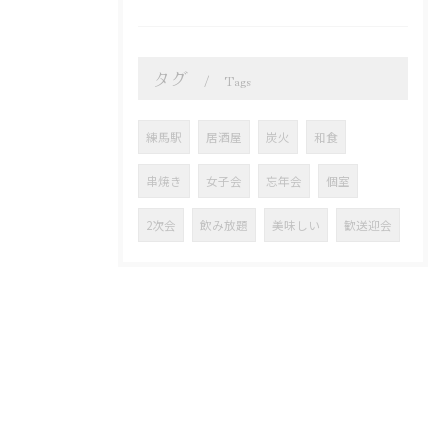
タグ
Tags
練馬駅
居酒屋
炭火
和食
串焼き
女子会
忘年会
個室
2次会
飲み放題
美味しい
歓送迎会