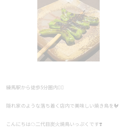
練馬駅から徒歩5分圏内🚶‍♀️
隠れ家のような落ち着く店内で美味しい焼き鳥を🐓
こんにちは☁️二代目炭火焼鳥いっぷくです❣️