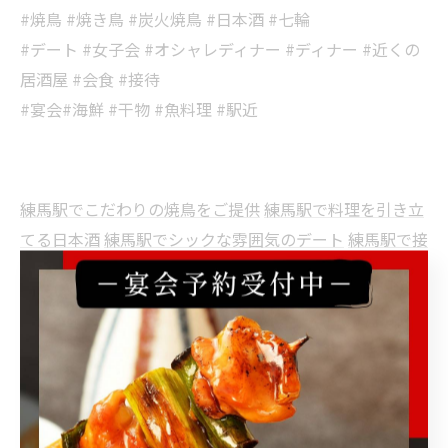
#焼鳥 #焼き鳥 #炭火焼鳥 #日本酒 #七輪
#デート #女子会 #オシャレディナー #ディナー #近くの
居酒屋 #会食 #接待
#宴会#海鮮 #干物 #魚料理 #駅近
練馬駅でこだわりの焼鳥をご提供
練馬駅で料理を引き立
てる日本酒
練馬駅でシックな雰囲気のデート
練馬駅で接
待を支えるおもてなし
練馬駅で宴会に適した場をご用意
焼鳥
日本酒
デート
接待
宴会
< 前のページ
一覧に戻る
次のページ >