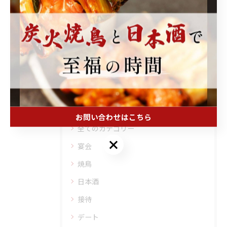
関連タグ
#練馬駅
#女子会
カテゴリー
Categories
お問い合わせはこちら
全てのカテゴリー
お問い合わせはこちら
宴会
焼鳥
日本酒
接待
デート