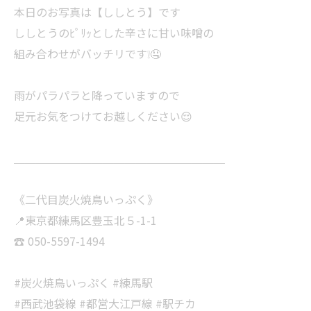
本日のお写真は【ししとう】です
ししとうのﾋﾟﾘｯとした辛さに甘い味噌の
組み合わせがバッチリです❕🤤
雨がパラパラと降っていますので
足元お気をつけてお越しください😌
＿＿＿＿＿＿＿＿＿＿＿＿＿＿＿＿＿＿＿
《二代目炭火焼鳥いっぷく》
📍東京都練馬区豊玉北５-1-1
☎ 050-5597-1494
#炭火焼鳥いっぷく #練馬駅
#西武池袋線 #都営大江戸線 #駅チカ