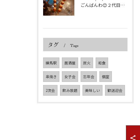
ごんばんわ😊２代目炭火焼鳥いっぷくです
タグ
Tags
練馬駅
居酒屋
炭火
和食
串焼き
女子会
忘年会
個室
2次会
飲み放題
美味しい
歓送迎会