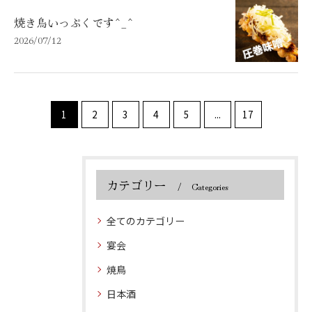
焼き鳥いっぷくです^_^
2026/07/12
1
2
3
4
5
...
17
カテゴリー
Categories
お問い合わせはこちら
お問い合わせはこちら
全てのカテゴリー
宴会
焼鳥
日本酒