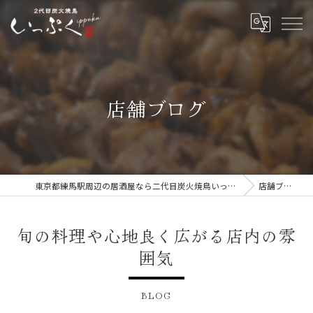
店舗ブログ
東京都練馬駅周辺の居酒屋なら二代目炭火焼鳥いっぷく
店舗ブログ
旬の料理や心地良く広がる店内の雰
囲気
BLOG